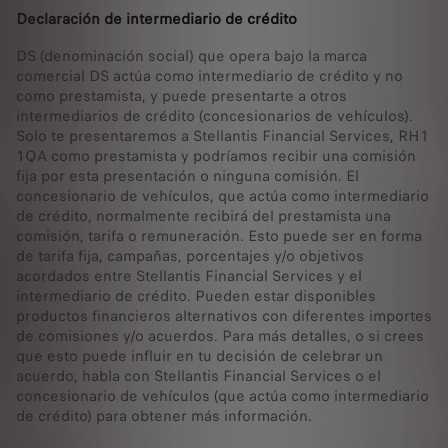
Declaración de intermediario de crédito
DS (denominación social) que opera bajo la marca
comercial DS actúa como intermediario de crédito y no
como prestamista, y puede presentarte a otros
intermediarios de crédito (concesionarios de vehículos).
Solo te presentaremos a Stellantis Financial Services, RH1
1QA como prestamista y podríamos recibir una comisión
fija por esta presentación o ninguna comisión. El
concesionario de vehículos, que actúa como intermediario
de crédito, normalmente recibirá del prestamista una
comisión, tarifa o remuneración. Esto puede ser en forma
de tarifa fija, campañas, porcentajes y/o objetivos
acordados entre Stellantis Financial Services y el
intermediario de crédito. Pueden estar disponibles
productos financieros alternativos con diferentes importes
de comisiones y/o acuerdos. Para más detalles, o si crees
que esto puede influir en tu decisión de celebrar un
acuerdo, habla con Stellantis Financial Services o el
concesionario de vehículos (que actúa como intermediario
de crédito) para obtener más información.