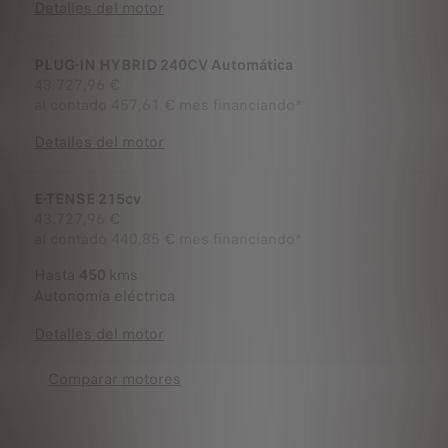
Detalles del motor
PLUG-IN HYBRID 240CV Automática
43.727,96 €
al contado
457,61 € mes financiando*
Detalles del motor
E-TENSE 215cv
43.727,96 €
al contado
440,85 € mes financiando*
Hasta
450
kms
Autonomía eléctrica
Detalles del motor
Comparar motores