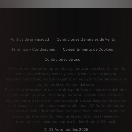
Política de privacidad
Condiciones Generales de Venta
Términos y Condiciones
Consentimiento de Cookies
Condiciones de uso
DS Automobiles se compromete a garantizar que el contenido de
este sitio web sea preciso y actualizado, pero no acepta
responsabilidad alguna por reclamaciones o pérdidas derivadas de
confiar en el contenido del sitio.
Parte de la información de este sitio podría no ser correcta debido a
cambios en los productos después de su lanzamiento. Parte del
equipamiento descrito o mostrado podría estar disponible solo en
ciertos países o solo con un coste adicional. DS Automobiles se
reserva el derecho de modificar las especificaciones del producto
en cualquier momento. Para las especificaciones reales del
producto en tu país, consulta a tu distribuidor DS local.
© DS Automobiles 2025