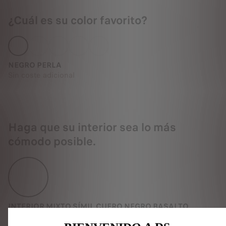
¿Cuál es su color favorito?
NEGRO PERLA
Sin coste adicional
Haga que su interior sea lo más
cómodo posible.
INTERIOR MIXTO SÍMIL CUERO NEGRO BASALTO
Sin coste adicional