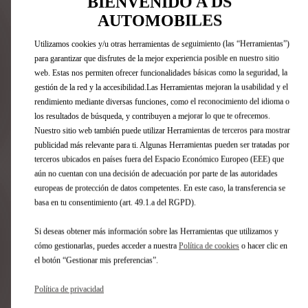
BIENVENIDO A DS
Asientos de alta densidad en tejido "Tungsten Diamond"
AUTOMOBILES
con vinilo efecto cuero Basalt + nuevas costuras Interior
de vinilo efecto cuero negroDecoración Basalt Black
Utilizamos cookies y/u otras herramientas de seguimiento (las “Herramientas”)
efecto escamasI...
para garantizar que disfrutes de la mejor experiencia posible en nuestro sitio
Ver detalles
web. Estas nos permiten ofrecer funcionalidades básicas como la seguridad, la
gestión de la red y la accesibilidad.Las Herramientas mejoran la usabilidad y el
rendimiento mediante diversas funciones, como el reconocimiento del idioma o
Guarde su configuración
los resultados de búsqueda, y contribuyen a mejorar lo que te ofrecemos.
Nuestro sitio web también puede utilizar Herramientas de terceros para mostrar
publicidad más relevante para ti. Algunas Herramientas pueden ser tratadas por
terceros ubicados en países fuera del Espacio Económico Europeo (EEE) que
Compartir
Solicite una prueba
aún no cuentan con una decisión de adecuación por parte de las autoridades
europeas de protección de datos competentes. En este caso, la transferencia se
basa en tu consentimiento (art. 49.1.a del RGPD).
¿Necesita ayuda?
Si deseas obtener más información sobre las Herramientas que utilizamos y
cómo gestionarlas, puedes acceder a nuestra
Política de cookies
o hacer clic en
Póngase en contacto con nosotros
el botón “Gestionar mis preferencias”.
Política de privacidad
Contáctenos al 91 585 19 55