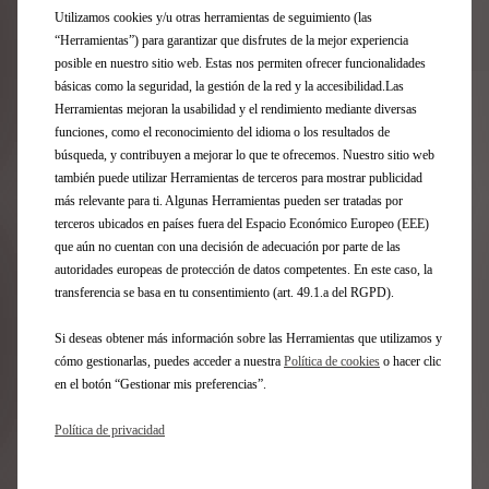
Utilizamos cookies y/u otras herramientas de seguimiento (las
CONFIGURE SU DS
“Herramientas”) para garantizar que disfrutes de la mejor experiencia
posible en nuestro sitio web. Estas nos permiten ofrecer funcionalidades
básicas como la seguridad, la gestión de la red y la accesibilidad.Las
Herramientas mejoran la usabilidad y el rendimiento mediante diversas
funciones, como el reconocimiento del idioma o los resultados de
búsqueda, y contribuyen a mejorar lo que te ofrecemos. Nuestro sitio web
también puede utilizar Herramientas de terceros para mostrar publicidad
más relevante para ti. Algunas Herramientas pueden ser tratadas por
terceros ubicados en países fuera del Espacio Económico Europeo (EEE)
Preguntas frecuentes
que aún no cuentan con una decisión de adecuación por parte de las
autoridades europeas de protección de datos competentes. En este caso, la
¿CÓMO REALIZAR UN PEDIDO EN LÍNEA?
transferencia se basa en tu consentimiento (art. 49.1.a del RGPD).
Si deseas obtener más información sobre las Herramientas que utilizamos y
cómo gestionarlas, puedes acceder a nuestra
Política de cookies
o hacer clic
CONDICIONES GENERALES DE VENTA
en el botón “Gestionar mis preferencias”.
Política de privacidad
DURACIÓN DE LA GARANTÍA