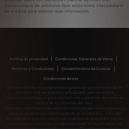
concesionario de vehículos (que actúa como intermediario
de crédito) para obtener más información.
Política de privacidad
Condiciones Generales de Venta
Términos y Condiciones
Consentimiento de Cookies
Condiciones de uso
DS Automobiles se compromete a garantizar que el contenido de
este sitio web sea preciso y actualizado, pero no acepta
responsabilidad alguna por reclamaciones o pérdidas derivadas de
confiar en el contenido del sitio.
Parte de la información de este sitio podría no ser correcta debido a
cambios en los productos después de su lanzamiento. Parte del
equipamiento descrito o mostrado podría estar disponible solo en
ciertos países o solo con un coste adicional. DS Automobiles se
reserva el derecho de modificar las especificaciones del producto