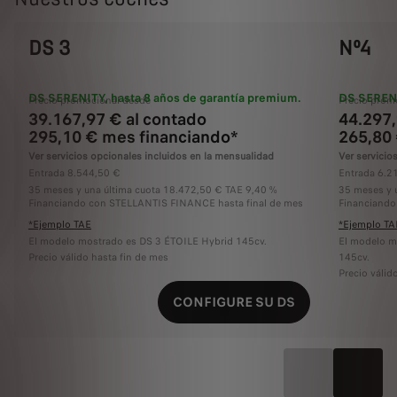
DS 3
Nº4
DS SERENITY, hasta 8 años de garantía premium.
DS SERENI
Precio promocional desde
Precio prom
39.167,97 € al contado
44.297,
295,10 € mes financiando*
265,80
Ver servicios opcionales incluidos en la mensualidad
Ver servicio
Entrada 8.544,50 €
Entrada 6.2
35 meses y una última cuota 18.472,50 € TAE 9,40 %
35 meses y 
Financiando con STELLANTIS FINANCE hasta final de mes
Financiando
*Ejemplo TAE
*Ejemplo TA
El modelo mostrado es DS 3 ÉTOILE Hybrid 145cv.
El modelo 
Precio válido hasta fin de mes
145cv.
Precio válid
CONFIGURE SU DS