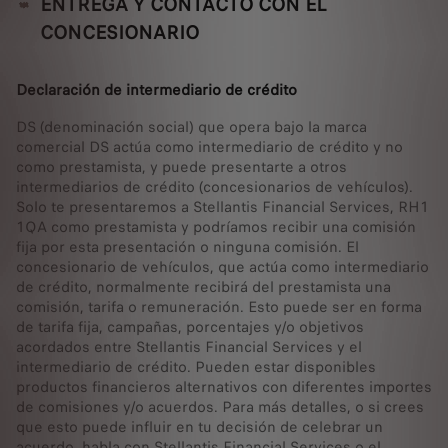
ENTREGA Y CONTACTO CON EL
CONCESIONARIO
Declaración de intermediario de crédito
DS (denominación social) que opera bajo la marca
comercial DS actúa como intermediario de crédito y no
como prestamista, y puede presentarte a otros
intermediarios de crédito (concesionarios de vehículos).
Solo te presentaremos a Stellantis Financial Services, RH1
1QA como prestamista y podríamos recibir una comisión
fija por esta presentación o ninguna comisión. El
concesionario de vehículos, que actúa como intermediario
de crédito, normalmente recibirá del prestamista una
comisión, tarifa o remuneración. Esto puede ser en forma
de tarifa fija, campañas, porcentajes y/o objetivos
acordados entre Stellantis Financial Services y el
intermediario de crédito. Pueden estar disponibles
productos financieros alternativos con diferentes importes
de comisiones y/o acuerdos. Para más detalles, o si crees
que esto puede influir en tu decisión de celebrar un
acuerdo, habla con Stellantis Financial Services o el