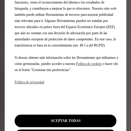
funciones, como el reconocimiento del idioma o los resultados de
búsqueda, y contribuyen a mejorar lo que te ofrecemos. Nuestro sitio web
¿CÓMO REALIZAR UN PEDIDO EN LÍNEA?
también puede utilizar Herramientas de terceros para mostrar publicidad
más relevante para ti. Algunas Herramientas pueden ser tratadas por
terceros ubicados en países fuera del Espacio Económico Europeo (EEE)
CONDICIONES GENERALES DE VENTA
que aún no cuentan con una decisión de adecuación por parte de las
autoridades europeas de protección de datos competentes. En este caso, la
transferencia se basa en tu consentimiento (art. 49.1.a del RGPD).
DURACIÓN DE LA GARANTÍA
Si deseas obtener más información sobre las Herramientas que utilizamos y
cómo gestionarlas, puedes acceder a nuestra
Política de cookies
o hacer clic
en el botón “Gestionar mis preferencias”.
MATRICULACIÓN
Política de privacidad
TASACIÓN
CUENTA DE CLIENTE Y GESTIÓN DE LOS
ACEPTAR TODAS
DATOS