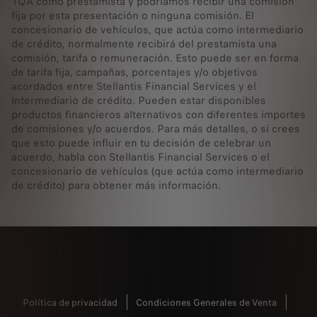
1QA como prestamista y podríamos recibir una comisión
fija por esta presentación o ninguna comisión. El
concesionario de vehículos, que actúa como intermediario
de crédito, normalmente recibirá del prestamista una
comisión, tarifa o remuneración. Esto puede ser en forma
de tarifa fija, campañas, porcentajes y/o objetivos
acordados entre Stellantis Financial Services y el
intermediario de crédito. Pueden estar disponibles
productos financieros alternativos con diferentes importes
de comisiones y/o acuerdos. Para más detalles, o si crees
que esto puede influir en tu decisión de celebrar un
acuerdo, habla con Stellantis Financial Services o el
concesionario de vehículos (que actúa como intermediario
de crédito) para obtener más información.
Política de privacidad
Condiciones Generales de Venta