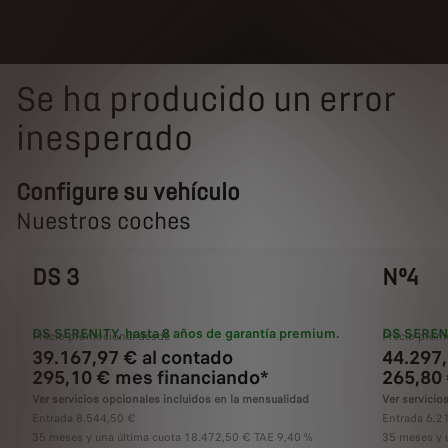
Se ha producido un error
inesperado
Configure su vehículo
Nuestros coches
DS 3
Nº4
DS SERENITY, hasta 8 años de garantía premium.
DS SERENI
Precio promocional desde
Precio prom
39.167,97 € al contado
44.297,
295,10 € mes financiando*
265,80
Ver servicios opcionales incluidos en la mensualidad
Ver servicio
Entrada 8.544,50 €
Entrada 6.2
35 meses y una última cuota 18.472,50 € TAE 9,40 %
35 meses y 