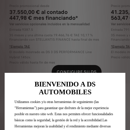
Precio promocional desde
Precio prom
37.550,00 € al contado
41.235,
447,98 € mes financiando*
563,47
Ver servicios opcionales incluidos en la mensualidad
Ver servicio
Entrada 9387.5
Entrada 791
35 meses y una última cuota 19.466,76 € TAE 10,17 %
35 meses y 
Financiando con STELLANTIS FINANCE hasta final de mes
Financiando
*Ejemplo TAE
*Ejemplo TA
El modelo mostrado es DS 3 DS PERFORMANCE Line
El modelo 
Hybrid 145cv.
Precio válid
Precio válido hasta fin de mes
CONFIGURE SU DS
BIENVENIDO A DS
AUTOMOBILES
Utilizamos cookies y/u otras herramientas de seguimiento (las
“Herramientas”) para garantizar que disfrutes de la mejor experiencia
posible en nuestro sitio web. Estas nos permiten ofrecer funcionalidades
básicas como la seguridad, la gestión de la red y la accesibilidad.Las
Preguntas frecuentes
Herramientas mejoran la usabilidad y el rendimiento mediante diversas