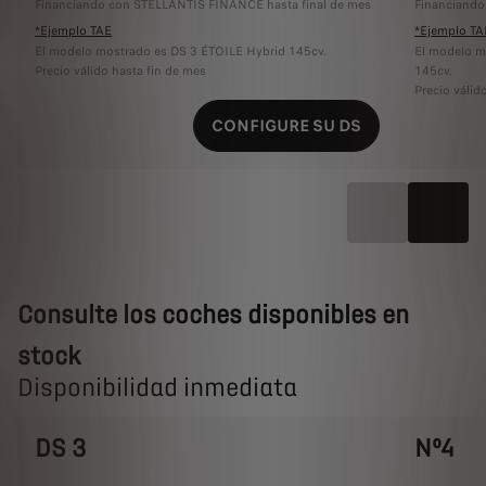
Financiando con STELLANTIS FINANCE hasta final de mes
Financiando
*Ejemplo TAE
*Ejemplo TA
El modelo mostrado es DS 3 ÉTOILE Hybrid 145cv.
El modelo 
Precio válido hasta fin de mes
145cv.
Precio válid
CONFIGURE SU DS
Consulte los coches disponibles en
stock
Disponibilidad inmediata
DS 3
Nº4