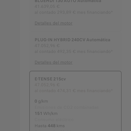
BLUEHDI 130 AUTO Automática
41.639,05 €
al contado
293,89 € mes financiando*
Detalles del motor
PLUG-IN HYBRID 240CV Automática
47.052,96 €
al contado
492,35 € mes financiando*
Detalles del motor
E-TENSE 215cv
Seleccionado
47.052,96 €
al contado
474,31 € mes financiando*
0
g/km
Emisiones de CO2 combinadas
151
Wh/km
Consumo eléctrico
Hasta
448
kms