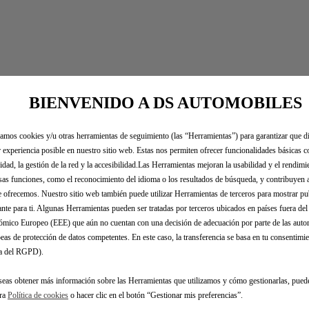
BIENVENIDO A DS AUTOMOBILES
zamos cookies y/u otras herramientas de seguimiento (las “Herramientas”) para garantizar que di
 experiencia posible en nuestro sitio web. Estas nos permiten ofrecer funcionalidades básicas 
idad, la gestión de la red y la accesibilidad.Las Herramientas mejoran la usabilidad y el rendim
sas funciones, como el reconocimiento del idioma o los resultados de búsqueda, y contribuyen 
e ofrecemos. Nuestro sitio web también puede utilizar Herramientas de terceros para mostrar p
ante para ti. Algunas Herramientas pueden ser tratadas por terceros ubicados en países fuera de
mico Europeo (EEE) que aún no cuentan con una decisión de adecuación por parte de las auto
eas de protección de datos competentes. En este caso, la transferencia se basa en tu consentimien
.a del RGPD).
seas obtener más información sobre las Herramientas que utilizamos y cómo gestionarlas, pued
tra
Política de cookies
o hacer clic en el botón “Gestionar mis preferencias”.