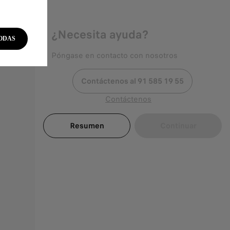
¿Necesita ayuda?
ODAS
Póngase en contacto con nosotros
Contáctenos al 91 585 19 55
Contáctenos
Resumen
Continuar