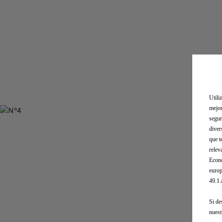
Utili
mejor
segur
diver
que t
relev
Econó
europ
49.1
Si de
nues