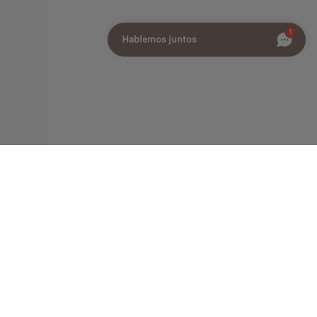
1
Hablemos juntos
terior