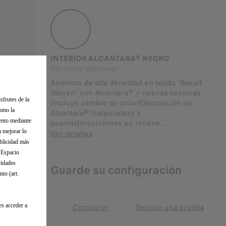
INTERIOR ALCANTARA® NEGRO
Sin coste adicional
Asientos de alta densidad en tejido "Basalt
Woven" con Alcantara® + nuevas costuras
sfrutes de la
(incluye cambio de color)Decoración en
como la
Alcantara® (salpicadero y
iento mediante
puertas)Inserciones en relieve ...
a mejorar lo
Ver detalles
ublicidad más
l Espacio
ridades
Guarde su configuración
to (art.
es acceder a
Compartir
Solicite una prueba